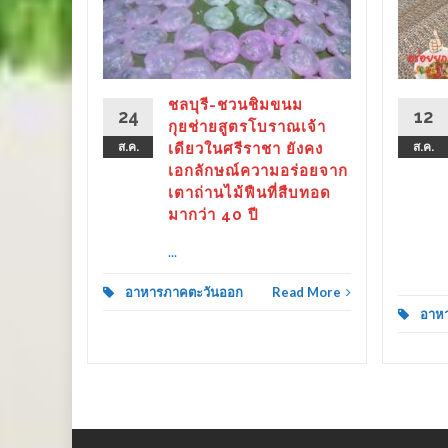
ตาม
งจากได้
แพร่
ชลบุรี-ชวนชิมขนม
เปิดร้าน
24
12
กุยช่ายสูตรโบราณเจ้า
ส.ค.
เดียวในศรีราชา ยังคง
ส.ค.
เอกลักษณ์ความอร่อยจาก
d More
เตาถ่านไม้ฟืนที่สืบทอด
มากว่า 40 ปี
...
อาหารภาคตะวันออก
Read More
อาห