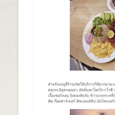
สำหรับเมนูที่ร้านเปิดให้บริการก็มีมากมาย 
คลุกกะปิสูตรคุณย่า, มัสมั่นสะโพกไก่ +โรตี 
เนื้อเซอร์ลอย, กุ้งดองคันจัง, ข้าวแกงกระหรี่
คัพ, ก๊อดฟาร์เธอร์ ,พิชแอนด์ชิป ,บันไซเบอร