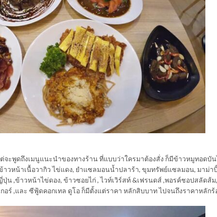
แต่จะพูดถึงเมนูแนะนำของทางร้าน ที่แบบว่าใครมาต้องสั่ง ก็มีข้าวหมูทอดบัน
,ข้าวหน้าเนื้อวากิว ไข่แดง, ยำแซลมอนน้ำปลาร้า, ขุมทรัพย์แซลมอน, มาม่าบิ๊
ญี่ปุ่น ,ข้าวหน้าไข่ดอง, ข้าวซอยไก่ , ไวท์เวิร์สท์ &เฟรนดส์ ,พอรค์ชอปสลัดส้ม
์เกอร์ ,และ ซีฟู้ดคอกเทล ดูโอ ก็มีตั้งแต่ราคา หลักสิบบาท ไปจนถึงราคาหลักร้