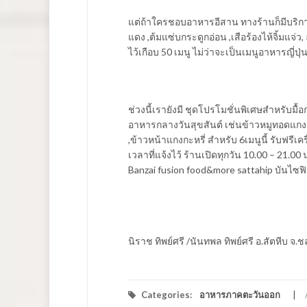
แต่ถ้าใครชอบอาหารอีสาน ทางร้านก็มีบริการ
แดง ,ต้มแซ่บกระดูกอ่อน ,เสือร้องไห้จิ้มแจ่
ไว้เกือบ 50 เมนู ไม่ว่าจะเป็นเมนูอาหารญี่ป
ช่วงนี้เรายังมี ชุดโปรโมชั่นพิเศษสำหรับมื
อาหารกลางวันสุขสันต์ เช่นข้าวหมูทอดแกงเขี
,ข้าวหน้าแกงกะหรี่ สำหรับ 6เมนูนี้ รับฟรีเค
เวลาที่แจ้งไว้ ร้านเปิดทุกวัน 10.00 – 2
Banzai fusion food&more sattahip บันไซฟิว
นิราช ทิพย์ศรี /นันทพล ทิพย์ศรี อ.สัตหีบ
Categories:
อาหารภาคตะวันออก