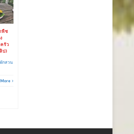
ก.ค.
(ชมคลิป)
ก.ค.
อานิสงค์หยุดยาวตามร้าน
อาหารทะเลสดแน่น...
กพืช
อาหารภาคตะวันออก
Read More
ง
ครัว
ลิป)
อาหาร
ชผักสวน
 More