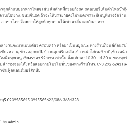
ลูกค้าแบบอาหารไทยๆ เช่น ส้มตำหมี่กรอบกุ้งสด สตอเบอรี่ ,ส้มตำไหลบัวกุ้
ว, ลาบเป็ดย่าง, ขนมจีนผัด ถ้าจะให้บรรยายคงไม่หมดเพราะมีเมนูที่ทางจัดร้าน
ุ่น อาหารไทย จึงอยากให้ลูกค้าทุกท่านได้เข้ามาลิ้มลองกับอาหาร
้อกลางวันจะมาแบบเดี่ยว ครอบครัว หรือมาเป็นหมู่คณะ ทางร้านก็ยินดีต้อนรั
ยวหวาน, ข้าวคลุกกะปิ, ข้าวคลุกพริกเกลือ ,ข้าวหน้าไก่เทอริยากิ ,ข้าวหน้า
รื่องดื่มทุกเมนู เพียงราคา 99 บาท เท่านั้น ตั้งแต่เวลา10.30 -14.30 น. ของทุ
1.00 น. สำรองจองโต๊ะหรือสอบถามโปรโมชั่นของทางร้านโทร. 093 292 6241 Fa
ชั่นฟู๊ดแอนด์มอร์สัตหีบ
 จ.ชลบุรี 0909535645,0945565622/086-3684323
/
by
admin