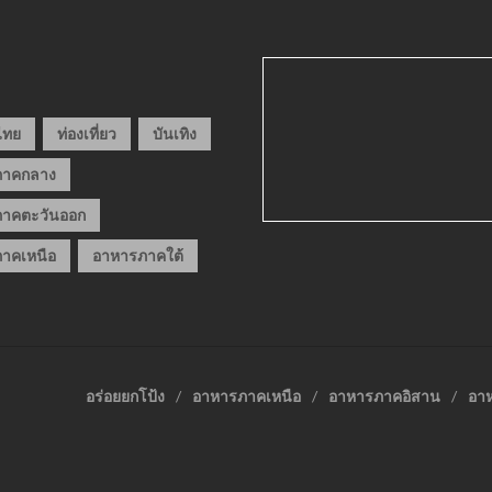
วไทย
ท่องเที่ยว
บันเทิง
ภาคกลาง
าคตะวันออก
าคเหนือ
อาหารภาคใต้
อร่อยยกโป้ง
อาหารภาคเหนือ
อาหารภาคอิสาน
อา