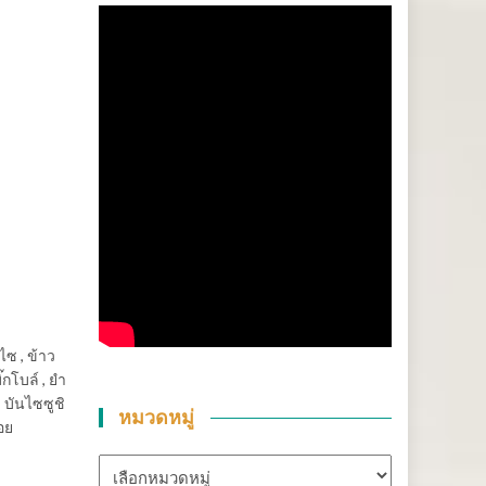
ไซ , ข้าว
กโบล์ , ยำ
, บันไซซูชิ
หมวดหมู่
อย
หมวด