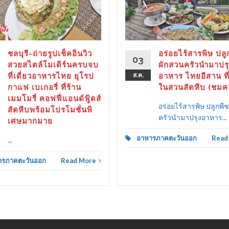
ชลบุรี-ถ่ายรูปเช็คอินวิว
อร่อยไร้สารพิษ ปลู
03
สวยสไตล์โมเดิร์นครบจบ
ผักสวนครัวนำมาปรุ
ที่เดี่ยวอาหารไทย ยุโรป
ส.ค.
อาหาร ไทยอีสาน ที่
กาแฟ เบเกอรี่ ที่ร้าน
ในสวนสัตหีบ (ชมค
เมมโมรี่ คอฟฟี่แอนด์ฟู้ดส์
อร่อยไร้สารพิษ ปลูกพื
สัตหีบพร้อมโปรโมชั่นพิ
ครัวนำมาปรุงอาหาร...
เศษมากมาย
อาหารภาคตะวันออก
Read
...
ารภาคตะวันออก
Read More