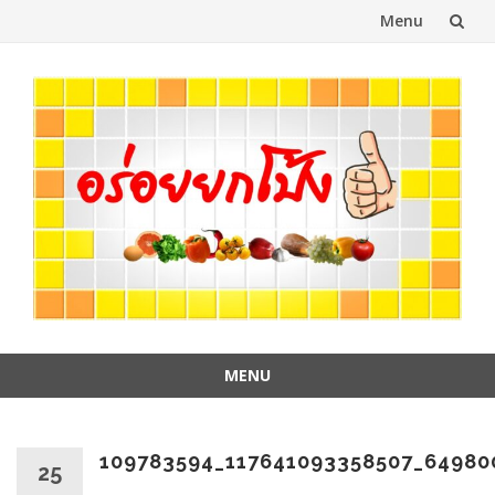
Menu
Skip
to
content
MENU
Skip
to
content
109783594_117641093358507_64980
25