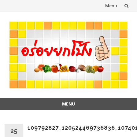
Menu
Skip
to
content
MENU
Skip
to
content
109792827_120524469736836_10740
25