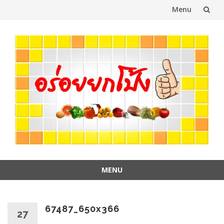
Menu
Skip
to
content
MENU
Skip
to
content
67487_650x366
27