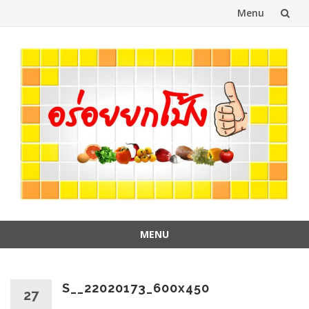
Menu
Skip
to
content
MENU
Skip
to
content
S__22020173_600x450
27