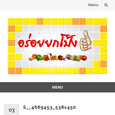
Menu
Skip
to
content
MENU
Skip
to
content
S__4669453_538x450
03