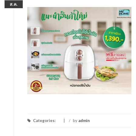
ส.ค.
Categories:
/
by
admin