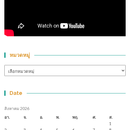
หมวดหมู่
หมวด
หมู่
Date
สิงหาคม 2026
อา.
จ.
อ.
พ.
พฤ.
ศ.
ส.
1
2
3
4
5
6
7
8