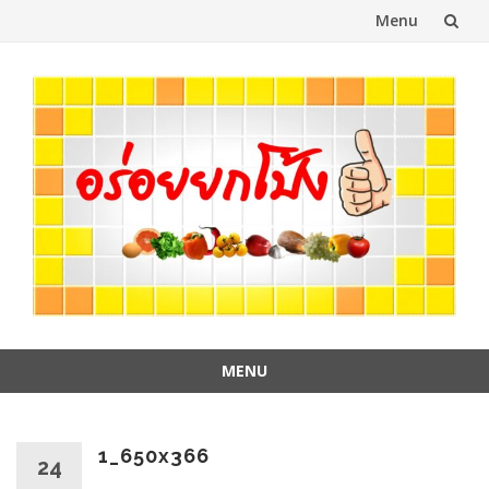
Menu
Skip
to
content
MENU
Skip
to
content
1_650x366
24