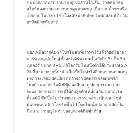
ขนมผักกาดทอด รวมซุป ซุปเฉสวนไก่เส้น , ราดหน้าหมู
สไตล์ฮ่องกง ของหวานสาคูแคนตาลูปเย็น รวมน้ำชาหรือ
เก็กฮวย ในเวลา 1ชั่วโมง 30 นาที มีทุก วันพฤหัสบดี ถึง วัน
อาทิตย์ ทุกสัปดาห์
นอกเหนือจากติ่มซำโปรโมชั่นที่เราทำไว้แล้วก็ยังมี อาลา
คาร์ท เมนูเล่มใหญ่ ทั้งออร์เดิร์ฟ เมนูเป็ดปักกิ่ง ซึ่งเป็นซิก
เนเจอร์ ขนาด 3 – 3.3 กิโลกรัม ในหนึ่งตัวได้ประมาณ 22-
24 ชิ้น นอกจากนี้ยังนำเนื้อเป็ดไปทำได้อีกหลากหลายเมนู
ทอดกระเทียม ผัดเมี่ยง ผัดถั่วงอก ผัดพริกเกลือผัดพริก
ไทยดำ และตัว ไลฟ์ ซีฟู้ด จะมีปลาบู่ ปลาเกา และปลา
กะพง ปลาสดเราก็จะมีให้กับลูกค้าเหมือนกัน ขนาดเริ่ม
ตั้งแต่ 5 ขีดขึ้นไป ส่วนของปลากระพง จะเป็นปลาไซส์
พิเศษขนาด 8 กิโลกรัมขึ้นไป โดยใช้เนื้อปลามาเปิดเป็น
นึ่ง และรวมอยู่ในตัวของบุฟเฟ่ต์ติ่มซำด้วย