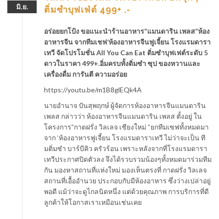
มิ.ย.
ติ่มซำบุฟเฟ่ต์ 499+ .-
อร่อยยกโป้ง ขอแนะนำร้านอาหาร“แมนดาริน เพลส”ห้อง
อาหารจีน จากทีมเชฟ‘ห้องอาหารจีนฟูเจี้ยน โรงแรมดารา
เทวี จัดโปรโมชั่น All You Can Eat ติ่มซำบุฟเฟต์ระดับ 5
ดาวในราคา 499+.อิ่มครบทั้งติ่มซำ ซุป ของหวานและ
เครื่องดื่ม การันตี ความอร่อย
https://youtu.be/m1B8glEQk4A
นายอำนาจ ปันสุพฤกษ์ ผู้จัดการห้องอาหารจีนแมนดาริน
เพลส กล่าวว่า ห้องอาหารจีนแมนดาริน เพลส ตั้งอยู่ ใน
โครงการ”กาดฝรั่ง วิลเลจ เชียงใหม่ “ยกทีมเซฟทั้งหมดมา
จาก ‘ห้องอาหารฟูเจี้ยน โรงแรมดาราเทวี ไม่ว่าจะเป็น ที
มติ่มซำ บาร์บีคิว ครัวร้อน เพราะหลังจากที่โรงแรมดารา
เทวีประกาศปิดตัวลง จึงได้รวบรวมน้องๆทั้งหมดมาร่วมทีม
กัน มองหาสถานที่แห่งใหม่ มองเห็นตรงที่ กาดฝรั่ง วิลเลจ
สถานที่เอื้ออำนวย ประกอบกับมีห้องอาหาร ซึ่งว่างเปล่าอยู่
พอดี แม้ว่าจะดูไกลนิดหนึ่ง แต่ด้วยคุณภาพ การบริการที่ดี
ลูกค้าให้โอกาสเราเหมือนเช่นเคย