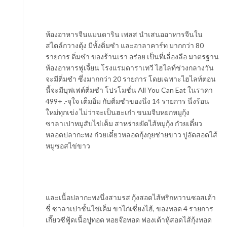
ห้องอาหารจีนแมนดาริน เพลส นำเสนออาหารจีนใน
สไตล์กวางตุ้ง มีทั้งติ่มซำ และอาลาคาร์ท มากกว่า 80
รายการ ติ่มซำ ของร้านเรา อร่อย เป็นที่เลื่องลือ มาตรฐาน
ห้องอาหารฟูเจี้ยน โรงแรมดาราเทวี ไฮไลท์ช่วงกลางวัน
จะมีติ่มซำ ซึ่งมากกว่า 20 รายการ โดยเฉพาะไฮไลท์ตอน
นี้จะมีบุฟเฟต์ติ่มซำ โปรโมชั่น All You Can Eat ในราคา
499+ .-จุใจ เต็มอิ่ม กับติ่มซำของนึ่ง 14 รายการ นึ่งร้อน
ใหม่ทุกเข่ง ไม่ว่าจะเป็นฮะเก๋า ขนมจีบหยกหมูกุ้ง
ซาลาเปาหมูสับไข่เค็ม สาหร่ายยัดไส้หมูกุ้ง ก๋วยเตี๋ยว
หลอดปลากะพง ก๋วยเตี๋ยวหลอดกุ้งกุยช่ายขาว ปูอัดสอดไส้
หมูซอสไข่ขาว
และเนื้อปลากะพงนึ่งสามรส กุ้งสอดไส้พริกหวานซอสเต้า
ชื่ ซาลาเปาชั้นไข่เค็ม ขาไก่เซี่ยงไฮ้, ของทอด 4 รายการ
เกี๊ยวซีฟู้ดเนื้อปูทอด หอยจ๊อทอด ฟองเต้าหู้สอดไส้กุ้งทอด