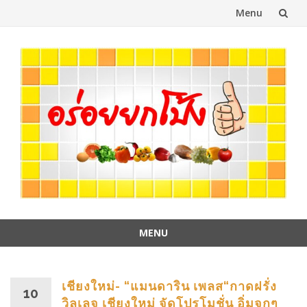
Menu
Skip
to
content
MENU
Skip
to
content
เชียงใหม่- “แมนดาริน เพลส“กาดฝรั่ง
10
วิลเลจ เชียงใหม่ จัดโปรโมชั่น อิ่มจุกๆ