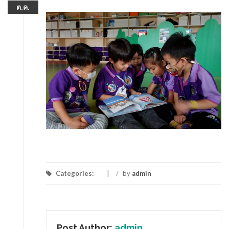
ต.ค.
Categories:
/
by
admin
Post Author:
admin