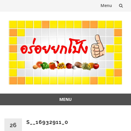
Menu
Skip
to
content
MENU
Skip
to
content
S__16932911_0
26