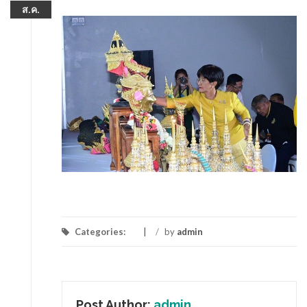
ส.ค.
Categories:
/
by
admin
Post Author:
admin