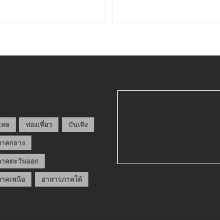
วไทย
ท่องเที่ยว
บันเทิง
ภาคกลาง
าคตะวันออก
าคเหนือ
อาหารภาคใต้