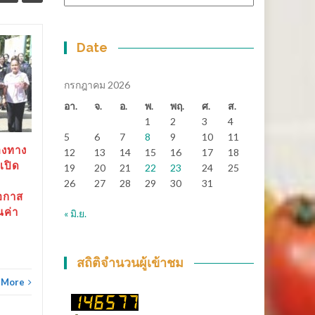
หมู่
Date
สุราษฎร์ธานี-“ตาปีเกมส์
14
25
69” ปิดฉากยิ่งใหญ่ สร้าง
มิ.ย.
เงินสะพัดกว่า 288 ล้าน
พ.ค.
กรกฎาคม 2026
บาท ส่งต่อเจ้าภาพ “เมือง
อา.
จ.
อ.
พ.
พฤ.
ศ.
ส.
ช้างเกมส์”
1
2
3
4
5
6
7
8
9
10
11
สุราษฎร์ธานี-“ตาปีเกมส์ 69”
องทาง
12
13
14
15
16
17
18
ปิดฉากยิ่งใหญ่...
เปิด
19
20
21
22
23
24
25
26
27
28
29
30
31
ข่าวทั่วไทย
Read More
อกาส
ณค่า
« มิ.ย.
ข่าวทั
สถิติจำนวนผู้เข้าชม
 More