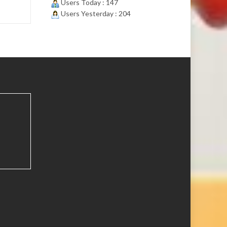
Users Today : 147
Users Yesterday : 204