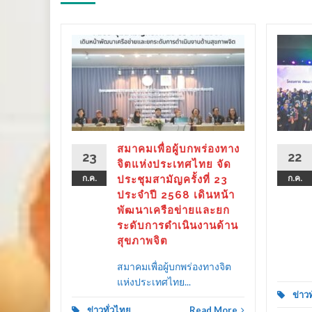
ร่องทาง
ลังรัฐ–
 ขับ
ิตคน
ther as
ลาย
สมาคมเพื่อผู้บกพร่องทาง
23
22
ครัว
จิตแห่งประเทศไทย จัด
ก.ค.
ประชุมสามัญครั้งที่ 23
ก.ค.
ประจำปี 2568 เดินหน้า
พัฒนาเครือข่ายและยก
ระดับการดำเนินงานด้าน
d More
สุขภาพจิต
สมาคมเพื่อผู้บกพร่องทางจิต
แห่งประเทศไทย...
ข่าว
ข่าวทั่วไทย
Read More