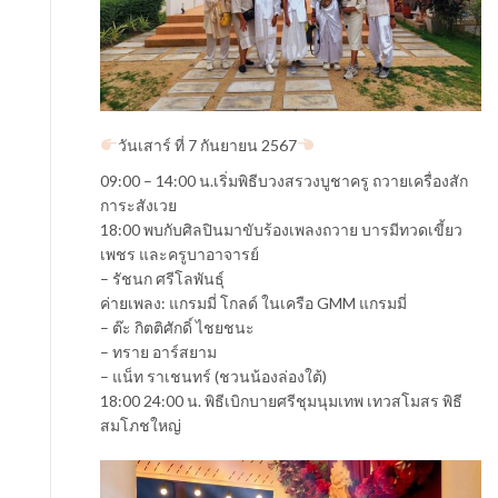
วันเสาร์ ที่ 7 กันยายน 2567
09:00 – 14:00 น.เริ่มพิธีบวงสรวงบูชาครู ถวายเครื่องสัก
การะสังเวย
18:00 พบกับศิลปินมาขับร้องเพลงถวาย บารมีทวดเขี้ยว
เพชร และครูบาอาจารย์
– รัชนก ศรีโลพันธุ์
ค่ายเพลง: แกรมมี่ โกลด์ ในเครือ GMM แกรมมี่
– ต๊ะ กิตติศักดิ์ ไชยชนะ
– ทราย อาร์สยาม
– แน็ท ราเชนทร์ (ชวนน้องล่องใต้)
18:00 24:00 น. พิธีเบิกบายศรีชุมนุมเทพ เทวสโมสร พิธี
สมโภชใหญ่