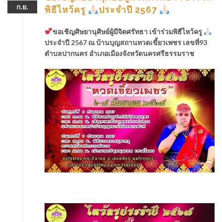
ก.ย.
พิธีไหว้ครู
ประจำปี 2567
ขอเชิญศิษยานุศิษย์ผู้มีจิตศรัทธา เข้าร่วมพิธีไหว้ครู
ประจำปี 2567 ณ บ้านบุญสถานทวดเขี้ยวเพชร เลขที่93
ตำบลปากนคร อำเภอเมืองจังหวัดนครศรีธรรมราช