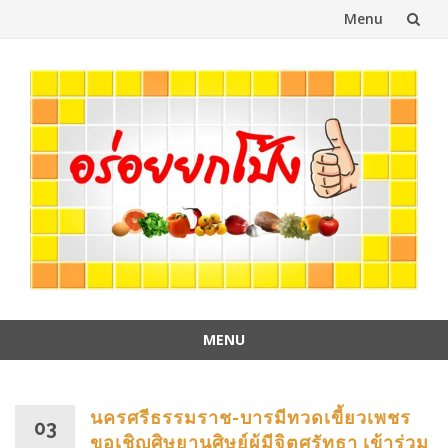
Menu
Skip
to
content
MENU
Skip
to
content
นครศรีธรรมราช-บารมีทวดเขี้ยวเพชร
03
ขอเชิญศิษยานุศิษย์ผู้มีจิตศรัทธา เข้าร่วม