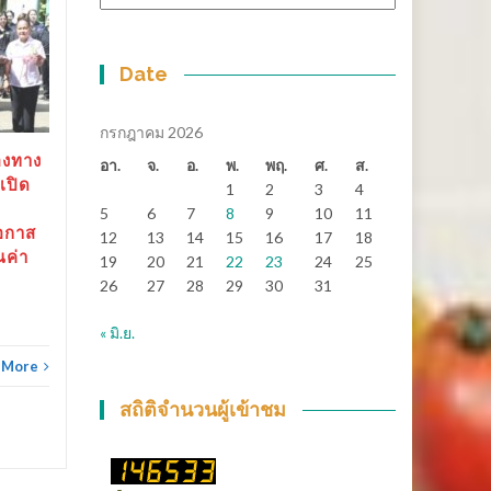
หมู่
สุราษฎร์ธานี-“ตาปีเกมส์
14
25
69” ปิดฉากยิ่งใหญ่ สร้าง
มิ.ย.
เงินสะพัดกว่า 288 ล้าน
พ.ค.
Date
บาท ส่งต่อเจ้าภาพ “เมือง
ช้างเกมส์”
กรกฎาคม 2026
สุราษฎร์ธานี-“ตาปีเกมส์ 69”
องทาง
อา.
จ.
อ.
พ.
พฤ.
ศ.
ส.
ปิดฉากยิ่งใหญ่...
เปิด
1
2
3
4
5
6
7
8
9
10
11
ข่าวทั่วไทย
Read More
อกาส
12
13
14
15
16
17
18
ณค่า
19
20
21
22
23
24
25
26
27
28
29
30
31
ข่าวทั
« มิ.ย.
 More
สถิติจำนวนผู้เข้าชม