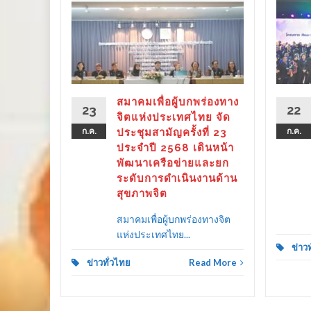
ร่องทาง
ลังรัฐ–
 ขับ
ิตคน
ther as
ลาย
สมาคมเพื่อผู้บกพร่องทาง
23
22
ครัว
จิตแห่งประเทศไทย จัด
ก.ค.
ประชุมสามัญครั้งที่ 23
ก.ค.
ประจำปี 2568 เดินหน้า
พัฒนาเครือข่ายและยก
ระดับการดำเนินงานด้าน
d More
สุขภาพจิต
สมาคมเพื่อผู้บกพร่องทางจิต
แห่งประเทศไทย...
ข่าว
ข่าวทั่วไทย
Read More