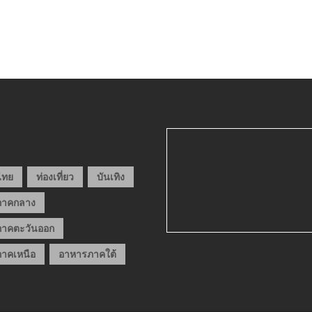
วไทย
ท่องเที่ยว
บันเทิง
ภาคกลาง
าคตะวันออก
าคเหนือ
อาหารภาคใต้