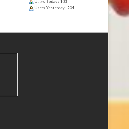
Users Today : 103
Users Yesterday : 204