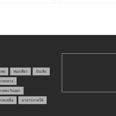
วไทย
ท่องเที่ยว
บันเทิง
ภาคกลาง
าคตะวันออก
าคเหนือ
อาหารภาคใต้