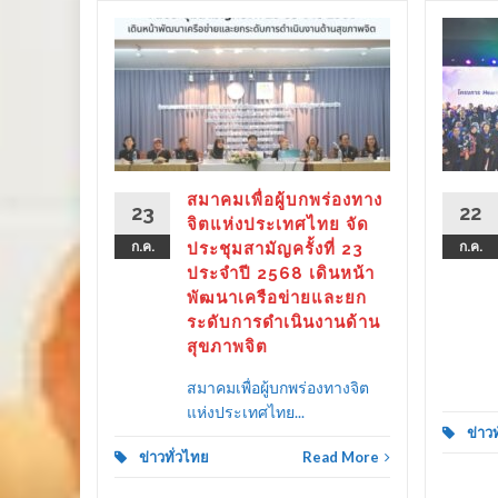
ร่องทาง
ลังรัฐ–
 ขับ
ิตคน
ther as
ลาย
สมาคมเพื่อผู้บกพร่องทาง
23
22
ครัว
จิตแห่งประเทศไทย จัด
ก.ค.
ประชุมสามัญครั้งที่ 23
ก.ค.
ประจำปี 2568 เดินหน้า
พัฒนาเครือข่ายและยก
ระดับการดำเนินงานด้าน
d More
สุขภาพจิต
สมาคมเพื่อผู้บกพร่องทางจิต
แห่งประเทศไทย...
ข่าว
ข่าวทั่วไทย
Read More