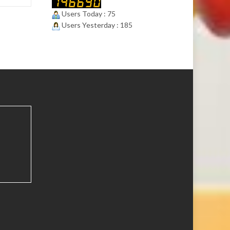
Users Today : 75
Users Yesterday : 185