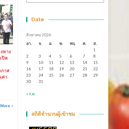
หมู่
สุราษฎร์ธานี-“ตาปีเกมส์
14
25
69” ปิดฉากยิ่งใหญ่ สร้าง
Date
มิ.ย.
เงินสะพัดกว่า 288 ล้าน
พ.ค.
บาท ส่งต่อเจ้าภาพ “เมือง
สิงหาคม 2026
ช้างเกมส์”
อา.
จ.
อ.
พ.
พฤ.
ศ.
ส.
สุราษฎร์ธานี-“ตาปีเกมส์ 69”
1
องทาง
ปิดฉากยิ่งใหญ่...
2
3
4
5
6
7
8
เปิด
9
10
11
12
13
14
15
ข่าวทั่วไทย
Read More
16
17
18
19
20
21
22
อกาส
23
24
25
26
27
28
29
ณค่า
30
31
ข่าวทั
« ก.ค.
 More
สถิติจำนวนผู้เข้าชม