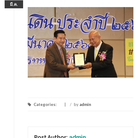
มี.ค.
Categories:
/
by
admin
Post Author:
admin