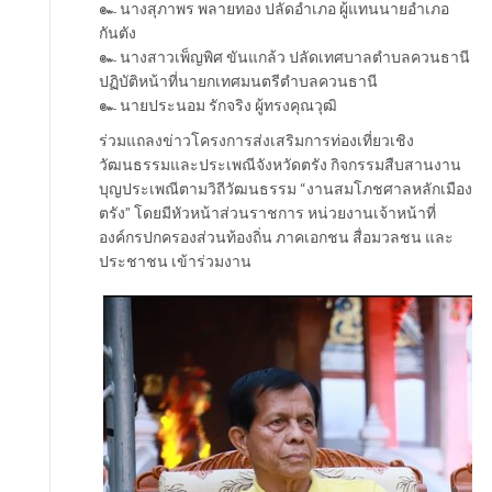
๛ นางสุภาพร พลายทอง ปลัดอำเภอ ผู้แทนนายอำเภอ
กันตัง
๛ นางสาวเพ็ญพิศ ขันแกล้ว ปลัดเทศบาลตำบลควนธานี
ปฏิบัติหน้าที่นายกเทศมนตรีตำบลควนธานี
๛ นายประนอม รักจริง ผู้ทรงคุณวุฒิ
ร่วมแถลงข่าวโครงการส่งเสริมการท่องเที่ยวเชิง
วัฒนธรรมและประเพณีจังหวัดตรัง กิจกรรมสืบสานงาน
บุญประเพณีตามวิถีวัฒนธรรม “งานสมโภชศาลหลักเมือง
ตรัง” โดยมีหัวหน้าส่วนราชการ หน่วยงานเจ้าหน้าที่
องค์กรปกครองส่วนท้องถิ่น ภาคเอกชน สื่อมวลชน และ
ประชาชน เข้าร่วมงาน