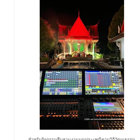
สำหรับกิจกรรมสืบสานงานบุญประเพณีตามวิถีวัฒนธรรม