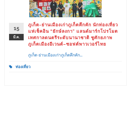
ภูเก็ต-ย่านเมืองเก่าภูเก็ตคึกคัก นักท่องเที่ยว
15
แห่เช็คอิน “ยักษ์ลงกา” แลนด์มาร์กโปรโมต
มี.ค.
เทศกาลดนตรีระดับนานาชาติ ชูศักยภาพ
ภูเก็ตเมืองอีเวนต์–ซอฟต์พาวเวอร์ไทย
ภูเก็ต-ย่านเมืองเก่าภูเก็ตคึกคัก...
ท่องเที่ยว