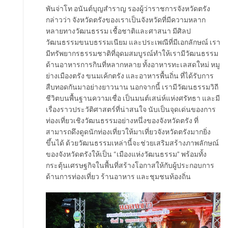
พันจ่าโท อนันต์บุญสำราญ รองผู้ว่าราชการจังหวัดตรัง
กล่าวว่า จังหวัดตรังของเราเป็นจังหวัดที่มีความหลาก
หลายทางวัฒนธรรม เชื้อชาติและศาสนา มีศิลป
วัฒนธรรมขนบธรรมเนียม และประเพณีที่มีเอกลักษณ์ เรา
มีทรัพยากรธรรมชาติที่อุดมสมบูรณ์ทำให้เรามีวัฒนธรรม
ด้านอาหารการกินที่หลากหลาย ทั้งอาหารทะเลสดใหม่ หมู
ย่างเมืองตรัง ขนมเค้กตรัง และอาหารพื้นถิ่น ที่ได้รับการ
สืบทอดกันมาอย่างยาวนาน นอกจากนี้ เรามีวัฒนธรรมวิถี
ชีวิตบนพื้นฐานความเชื่อ เป็นมนต์เสน่ห์แห่งศรัทธา และมี
เรื่องราวประวัติศาสตร์ที่น่าสนใจ นับเป็นจุดเด่นของการ
ท่องเที่ยวเชิงวัฒนธรรมอย่างหนึ่งของจังหวัดตรัง ที่
สามารถดึงดูดนักท่องเที่ยวให้มาเที่ยวจังหวัดตรังมากยิ่ง
ขึ้นได้ ด้วยวัฒนธรรมเหล่านี้จะช่วยเสริมสร้างภาพลักษณ์
ของจังหวัดตรังให้เป็น “เมืองแห่งวัฒนธรรม” พร้อมทั้ง
กระตุ้นเศรษฐกิจในพื้นที่สร้างโอกาสให้กับผู้ประกอบการ
ด้านการท่องเที่ยว ร้านอาหาร และชุมชนท้องถิ่น