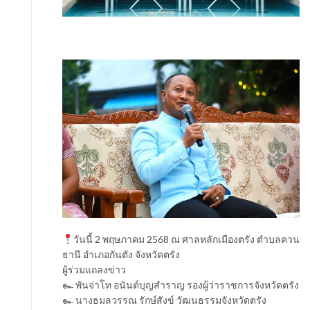
วันนี้ 2 พฤษภาคม 2568 ณ ศาลหลักเมืองตรัง ตำบลควน
ธานี อำเภอกันตัง จังหวัดตรัง
ผู้ร่วมแถลงข่าว
๛ พันจ่าโท อนันต์บุญสำราญ รองผู้ว่าราชการจังหวัดตรัง
๛ นางธมลวรรณ รักษ์สังข์ วัฒนธรรมจังหวัดตรัง