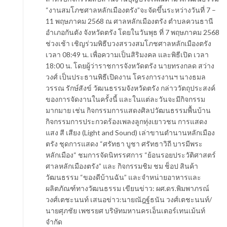
“งานสมโภชศาลหลักเมืองตรัง”จะจัดขึ้นระหว่างวันที่ 7 –
11 พฤษภาคม 2568 ณ ศาลหลักเมืองตรัง ตำบลควนธานี
อำเภอกันตัง จังหวัดตรัง โดยในวันพุธ ที่ 7 พฤษภาคม 2568
ช่วงเช้า เชิญร่วมพิธีบวงสรวงสมโภชศาลหลักเมืองตรัง
เวลา 08:49 น. เพื่อความเป็นสิริมงคล และพิธีเปิด เวลา
18:00 น. โดยผู้ว่าราชการจังหวัดตรัง นายทรงกลด สว่าง
วงศ์ เป็นประธานพิธีเปิดงาน โครงการงานฯ นางธมล
วรรณ รักษ์สังข์ วัฒนธรรมจังหวัดตรัง กล่าววัตถุประสงค์
ของการจัดงานในครั้งนี้ และในแต่ละวันจะมีกิจกรรม
มากมาย เช่น กิจกรรมการแสดงศิลปวัฒนธรรมพื้นบ้าน
กิจกรรมการประกวดร้องเพลงลูกทุ่งเยาวชน การแสดง
แสง สี เสียง (Light and Sound) เล่าขานตำนานหลักเมือง
ตรัง ชุดการแสดง “ศรัทธา บูชา ศรัทธาวิถี บารมีพระ
หลักเมือง“ ชมการจัดนิทรรศการ “ย้อนรอยประวัติศาสตร์
ศาลหลักเมืองตรัง” และ กิจกรรมชิม ชม ช็อป สินค้า
วัฒนธรรม “ของดีบ้านฉัน” และจำหน่ายอาหารและ
ผลิตภัณฑ์ทางวัฒนธรรม เขียนข่าว: ผศ.ดร.พิมพาภรณ์
วงศ์เตชะนนท์ เสนอข่าว:นายณัฎฐ์ธนัน วงศ์เตชะนนท์/
นายศุภชัย เพชรยศ บริษัทมหานครเอ็นเตอร์เทนเม้นท์
จำกัด