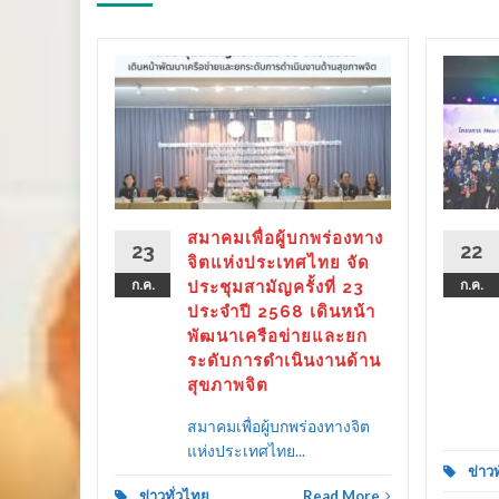
ร่องทาง
ลังรัฐ–
 ขับ
ิตคน
ther as
ลาย
สมาคมเพื่อผู้บกพร่องทาง
23
22
ครัว
จิตแห่งประเทศไทย จัด
ก.ค.
ประชุมสามัญครั้งที่ 23
ก.ค.
ประจำปี 2568 เดินหน้า
พัฒนาเครือข่ายและยก
ระดับการดำเนินงานด้าน
d More
สุขภาพจิต
สมาคมเพื่อผู้บกพร่องทางจิต
แห่งประเทศไทย...
ข่าว
ข่าวทั่วไทย
Read More