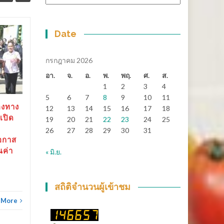
หมู่
Date
สุราษฎร์ธานี-“ตาปีเกมส์
14
25
69” ปิดฉากยิ่งใหญ่ สร้าง
มิ.ย.
เงินสะพัดกว่า 288 ล้าน
พ.ค.
กรกฎาคม 2026
บาท ส่งต่อเจ้าภาพ “เมือง
อา.
จ.
อ.
พ.
พฤ.
ศ.
ส.
ช้างเกมส์”
1
2
3
4
5
6
7
8
9
10
11
สุราษฎร์ธานี-“ตาปีเกมส์ 69”
องทาง
12
13
14
15
16
17
18
ปิดฉากยิ่งใหญ่...
เปิด
19
20
21
22
23
24
25
26
27
28
29
30
31
ข่าวทั่วไทย
Read More
อกาส
ณค่า
« มิ.ย.
ข่าวทั
สถิติจำนวนผู้เข้าชม
 More