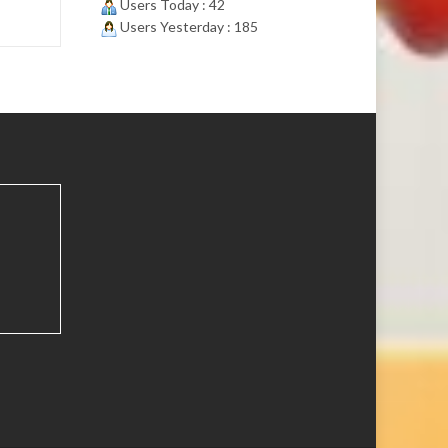
Users Today : 42
Users Yesterday : 185