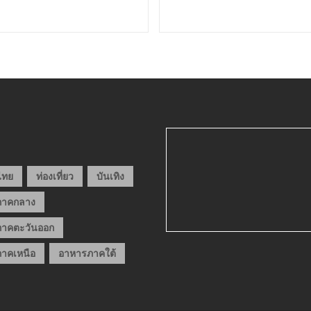
วไทย
ท่องเที่ยว
บันเทิง
ภาคกลาง
าคตะวันออก
าคเหนือ
อาหารภาคใต้