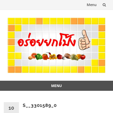
Menu
Skip
to
content
MENU
Skip
to
content
S__3301589_0
10