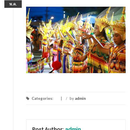
พ.ค.
Categories:
/
by
admin
Post Author:
admin