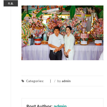
ก.ย.
Categories:
/
by
admin
Post Author:
admin