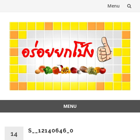
Menu
Skip
to
content
MENU
Skip
to
content
S__12140646_0
14