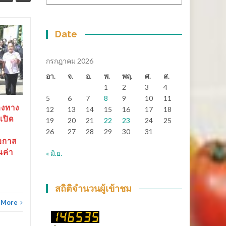
หมู่
Date
สุราษฎร์ธานี-“ตาปีเกมส์
14
25
69” ปิดฉากยิ่งใหญ่ สร้าง
มิ.ย.
เงินสะพัดกว่า 288 ล้าน
พ.ค.
กรกฎาคม 2026
บาท ส่งต่อเจ้าภาพ “เมือง
อา.
จ.
อ.
พ.
พฤ.
ศ.
ส.
ช้างเกมส์”
1
2
3
4
5
6
7
8
9
10
11
สุราษฎร์ธานี-“ตาปีเกมส์ 69”
องทาง
12
13
14
15
16
17
18
ปิดฉากยิ่งใหญ่...
เปิด
19
20
21
22
23
24
25
26
27
28
29
30
31
ข่าวทั่วไทย
Read More
อกาส
ณค่า
« มิ.ย.
ข่าวทั
สถิติจำนวนผู้เข้าชม
 More