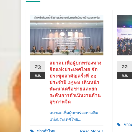
ร่องทาง
ลังรัฐ–
 ขับ
ิตคน
ther as
ลาย
สมาคมเพื่อผู้บกพร่องทาง
23
22
ครัว
จิตแห่งประเทศไทย จัด
ก.ค.
ประชุมสามัญครั้งที่ 23
ก.ค.
ประจำปี 2568 เดินหน้า
พัฒนาเครือข่ายและยก
ระดับการดำเนินงานด้าน
d More
สุขภาพจิต
สมาคมเพื่อผู้บกพร่องทางจิต
แห่งประเทศไทย...
ข่าว
ข่าวทั่วไทย
Read More