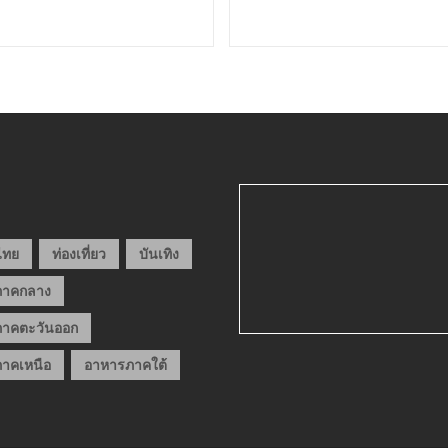
วไทย
ท่องเที่ยว
บันเทิง
ภาคกลาง
าคตะวันออก
าคเหนือ
อาหารภาคใต้