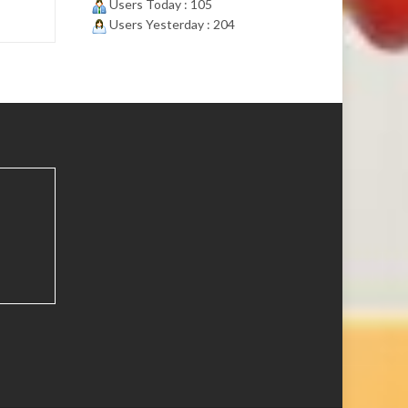
Users Today : 105
Users Yesterday : 204