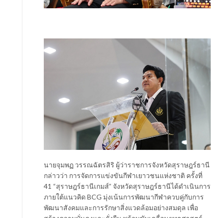
นายจุมพฏ วรรณฉัตรสิริ ผู้ว่าราชการจังหวัดสุราษฎร์ธานี
กล่าวว่า การจัดการแข่งขันกีฬาเยาวชนแห่งชาติ ครั้งที่
41 “สุราษฎร์ธานีเกมส์” จังหวัดสุราษฎร์ธานีได้ดำเนินการ
ภายใต้แนวคิด BCG มุ่งเน้นการพัฒนากีฬาควบคู่กับการ
พัฒนาสังคมและการรักษาสิ่งแวดล้อมอย่างสมดุล เพื่อ