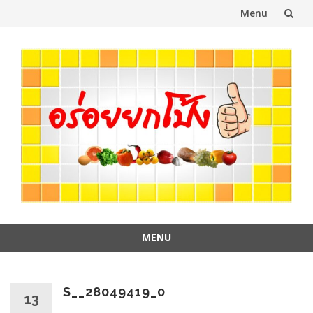
Menu
Skip
to
content
MENU
Skip
to
content
S__28049419_0
13