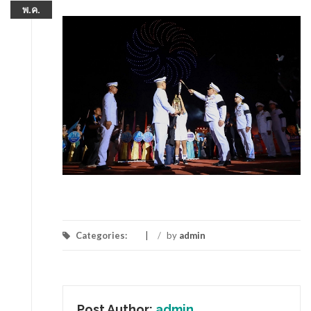
พ.ค.
Categories:
/
by
admin
Post Author:
admin