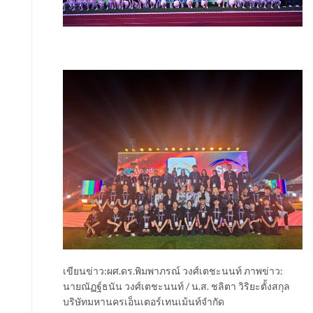
เขียนข่าว:ผศ.ดร.พิมพาภรณ์ วงศ์เตชะนนท์ ภาพข่าว:
นายณัฏฐ์ธนัน วงศ์เตชะนนท์ / น.ส. ชลิตา วิริยะตั้งสกุล
บริษัทมหานครเอ็นเตอร์เทนเม้นท์จำกัด