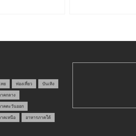
วไทย
ท่องเที่ยว
บันเทิง
ภาคกลาง
าคตะวันออก
าคเหนือ
อาหารภาคใต้