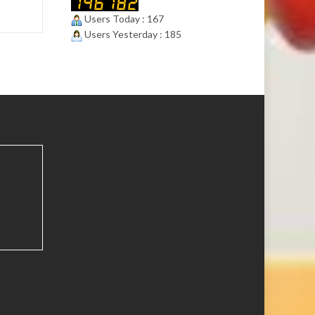
Users Today : 167
Users Yesterday : 185