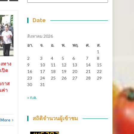
หมู่
Date
สุราษฎร์ธานี-“ตาปีเกมส์
14
25
69” ปิดฉากยิ่งใหญ่ สร้าง
มิ.ย.
เงินสะพัดกว่า 288 ล้าน
พ.ค.
สิงหาคม 2026
บาท ส่งต่อเจ้าภาพ “เมือง
อา.
จ.
อ.
พ.
พฤ.
ศ.
ส.
ช้างเกมส์”
1
2
3
4
5
6
7
8
สุราษฎร์ธานี-“ตาปีเกมส์ 69”
องทาง
9
10
11
12
13
14
15
ปิดฉากยิ่งใหญ่...
เปิด
16
17
18
19
20
21
22
23
24
25
26
27
28
29
ข่าวทั่วไทย
Read More
อกาส
30
31
ณค่า
« ก.ค.
ข่าวทั
สถิติจำนวนผู้เข้าชม
 More