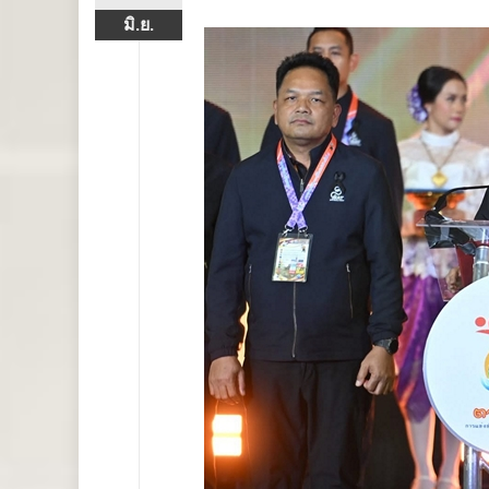
มิ.ย.