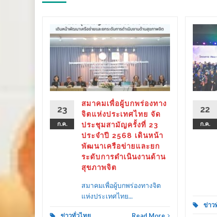
ร่องทาง
ลังรัฐ–
 ขับ
ิตคน
ther as
ลาย
สมาคมเพื่อผู้บกพร่องทาง
23
22
ครัว
จิตแห่งประเทศไทย จัด
ก.ค.
ประชุมสามัญครั้งที่ 23
ก.ค.
ประจำปี 2568 เดินหน้า
พัฒนาเครือข่ายและยก
ระดับการดำเนินงานด้าน
d More
สุขภาพจิต
สมาคมเพื่อผู้บกพร่องทางจิต
แห่งประเทศไทย...
ข่าว
ข่าวทั่วไทย
Read More