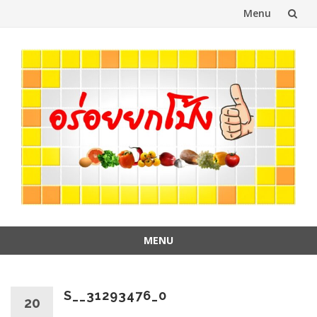
Menu
Skip
to
content
MENU
Skip
to
content
S__31293476_0
20