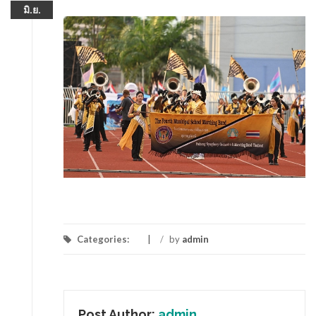
มิ.ย.
Categories:
/
by
admin
Post Author:
admin