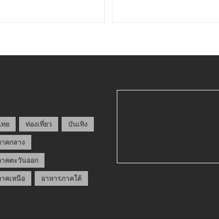
วไทย
ท่องเที่ยว
บันเทิง
ภาคกลาง
าคตะวันออก
าคเหนือ
อาหารภาคใต้