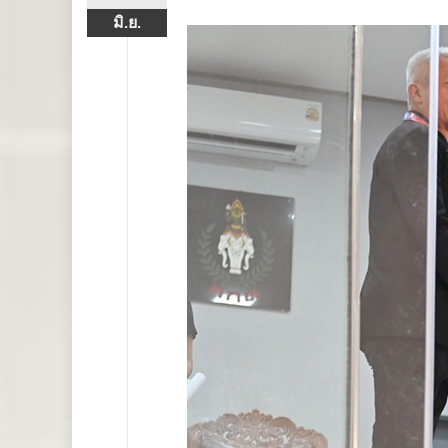
มิ.ย.