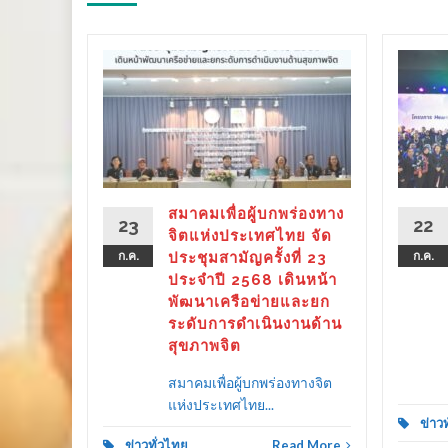
ร่องทาง
ลังรัฐ–
 ขับ
ิตคน
ther as
ลาย
สมาคมเพื่อผู้บกพร่องทาง
23
22
ครัว
จิตแห่งประเทศไทย จัด
ก.ค.
ประชุมสามัญครั้งที่ 23
ก.ค.
ประจำปี 2568 เดินหน้า
พัฒนาเครือข่ายและยก
ระดับการดำเนินงานด้าน
d More
สุขภาพจิต
สมาคมเพื่อผู้บกพร่องทางจิต
แห่งประเทศไทย...
ข่าว
ข่าวทั่วไทย
Read More