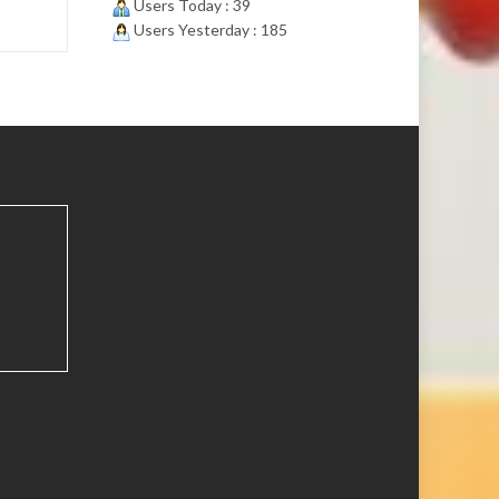
Users Today : 39
Users Yesterday : 185