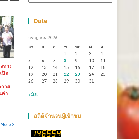
หมู่
Date
สุราษฎร์ธานี-“ตาปีเกมส์
14
25
69” ปิดฉากยิ่งใหญ่ สร้าง
มิ.ย.
เงินสะพัดกว่า 288 ล้าน
พ.ค.
กรกฎาคม 2026
บาท ส่งต่อเจ้าภาพ “เมือง
อา.
จ.
อ.
พ.
พฤ.
ศ.
ส.
ช้างเกมส์”
1
2
3
4
5
6
7
8
9
10
11
สุราษฎร์ธานี-“ตาปีเกมส์ 69”
องทาง
12
13
14
15
16
17
18
ปิดฉากยิ่งใหญ่...
เปิด
19
20
21
22
23
24
25
26
27
28
29
30
31
ข่าวทั่วไทย
Read More
อกาส
ณค่า
« มิ.ย.
ข่าวทั
สถิติจำนวนผู้เข้าชม
 More