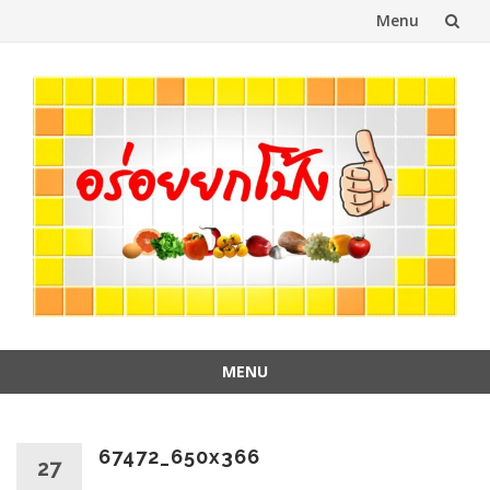
Menu
Skip
to
content
MENU
Skip
to
content
67472_650x366
27