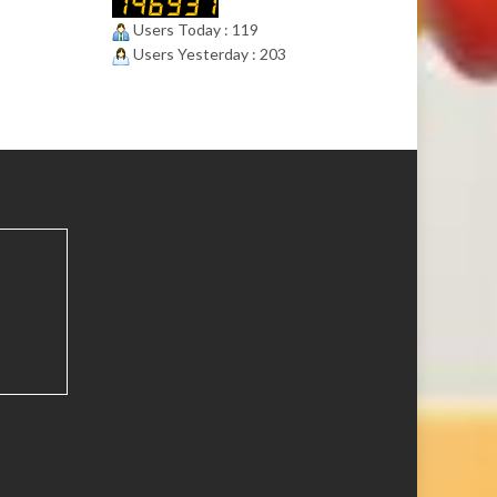
Users Today : 119
Users Yesterday : 203