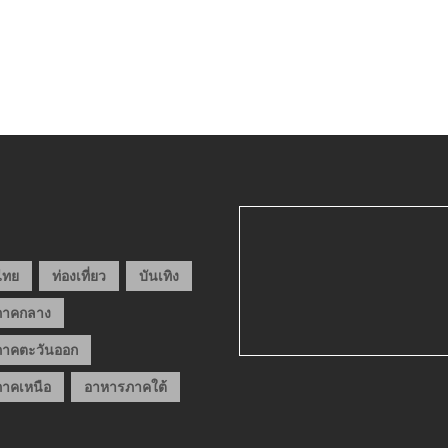
วไทย
ท่องเที่ยว
บันเทิง
ภาคกลาง
าคตะวันออก
าคเหนือ
อาหารภาคใต้