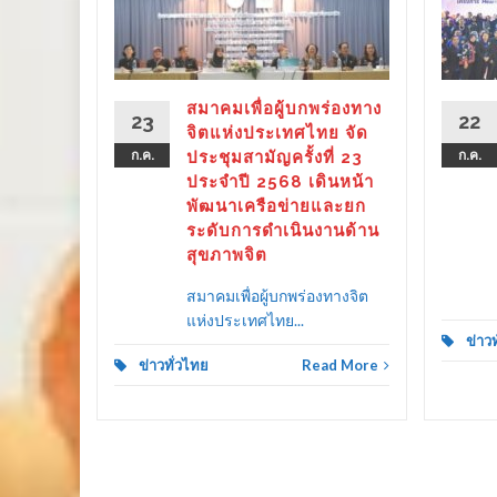
 ขับ
ิตคน
ther as
ลาย
สมาคมเพื่อผู้บกพร่องทาง
23
22
ครัว
จิตแห่งประเทศไทย จัด
ก.ค.
ประชุมสามัญครั้งที่ 23
ก.ค.
ประจำปี 2568 เดินหน้า
พัฒนาเครือข่ายและยก
ระดับการดำเนินงานด้าน
d More
สุขภาพจิต
สมาคมเพื่อผู้บกพร่องทางจิต
แห่งประเทศไทย...
ข่าว
ข่าวทั่วไทย
Read More