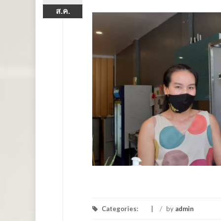
ส.ค.
Categories:
/
by
admin