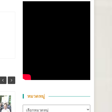
หมวดหมู่
สุราษฎร์ธานี-“ตาปีเกมส์
14
25
หมวด
69” ปิดฉากยิ่งใหญ่ สร้าง