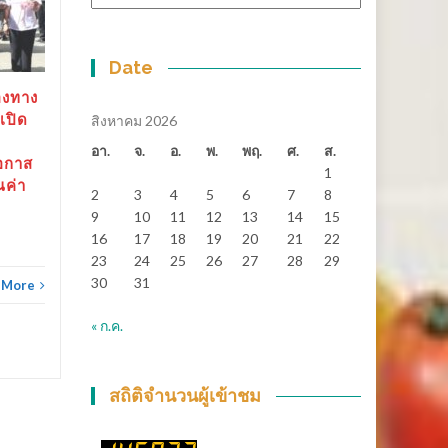
หมู่
มิ.ย.
เงินสะพัดกว่า 288 ล้าน
พ.ค.
บาท ส่งต่อเจ้าภาพ “เมือง
ช้างเกมส์”
Date
สุราษฎร์ธานี-“ตาปีเกมส์ 69”
องทาง
ปิดฉากยิ่งใหญ่...
เปิด
สิงหาคม 2026
ข่าวทั่วไทย
Read More
อา.
จ.
อ.
พ.
พฤ.
ศ.
ส.
อกาส
1
ณค่า
2
3
4
5
6
7
8
ข่าวทั
9
10
11
12
13
14
15
16
17
18
19
20
21
22
23
24
25
26
27
28
29
30
31
 More
« ก.ค.
สถิติจำนวนผู้เข้าชม