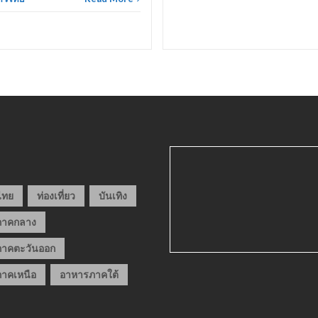
วไทย
ท่องเที่ยว
บันเทิง
ภาคกลาง
าคตะวันออก
าคเหนือ
อาหารภาคใต้