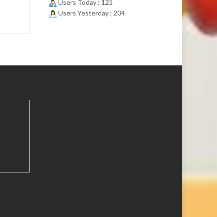
Users Today : 121
Users Yesterday : 204