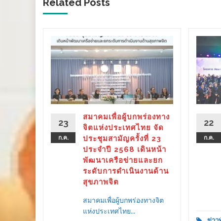
Related Posts
ร่องทาง
ลังรัฐ–
 ขับ
ิตคน
ther as
ลาย
สมาคมเพื่อผู้บกพร่องทาง
23
22
ครัว
จิตแห่งประเทศไทย จัด
ก.ค.
ประชุมสามัญครั้งที่ 23
ก.ค.
ประจำปี 2568 เดินหน้า
พัฒนาเครือข่ายและยก
ระดับการดำเนินงานด้าน
d More
สุขภาพจิต
สมาคมเพื่อผู้บกพร่องทางจิต
แห่งประเทศไทย...
ข่าว