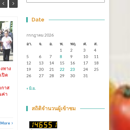
หมู่
Date
สุราษฎร์ธานี-“ตาปีเกมส์
14
25
69” ปิดฉากยิ่งใหญ่ สร้าง
กรกฎาคม 2026
มิ.ย.
เงินสะพัดกว่า 288 ล้าน
พ.ค.
อา.
จ.
อ.
พ.
พฤ.
ศ.
ส.
บาท ส่งต่อเจ้าภาพ “เมือง
1
2
3
4
ช้างเกมส์”
5
6
7
8
9
10
11
12
13
14
15
16
17
18
สุราษฎร์ธานี-“ตาปีเกมส์ 69”
องทาง
19
20
21
22
23
24
25
ปิดฉากยิ่งใหญ่...
เปิด
26
27
28
29
30
31
ข่าวทั่วไทย
Read More
อกาส
« มิ.ย.
ณค่า
ข่าวทั
สถิติจำนวนผู้เข้าชม
 More