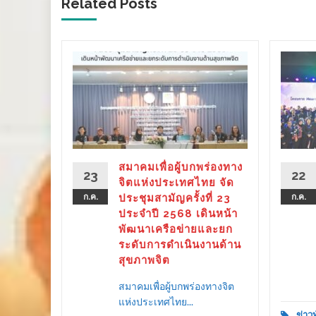
Related Posts
ร่องทาง
ลังรัฐ–
 ขับ
ิตคน
ther as
ลาย
สมาคมเพื่อผู้บกพร่องทาง
23
22
ครัว
จิตแห่งประเทศไทย จัด
ก.ค.
ประชุมสามัญครั้งที่ 23
ก.ค.
ประจำปี 2568 เดินหน้า
พัฒนาเครือข่ายและยก
ระดับการดำเนินงานด้าน
d More
สุขภาพจิต
สมาคมเพื่อผู้บกพร่องทางจิต
แห่งประเทศไทย...
ข่าว