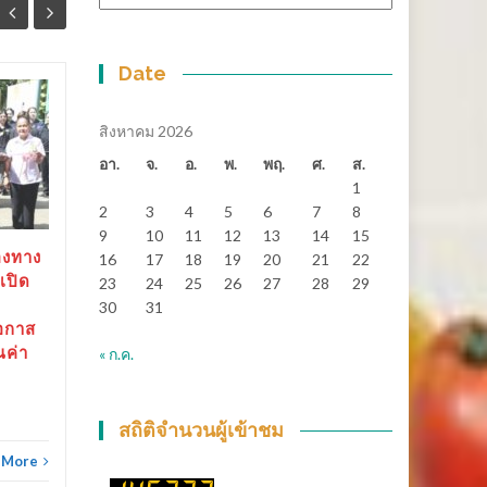
หมู่
Date
สุราษฎร์ธานี-“ตาปีเกมส์
14
25
69” ปิดฉากยิ่งใหญ่ สร้าง
สิงหาคม 2026
มิ.ย.
เงินสะพัดกว่า 288 ล้าน
พ.ค.
อา.
จ.
อ.
พ.
พฤ.
ศ.
ส.
บาท ส่งต่อเจ้าภาพ “เมือง
1
ช้างเกมส์”
2
3
4
5
6
7
8
9
10
11
12
13
14
15
สุราษฎร์ธานี-“ตาปีเกมส์ 69”
องทาง
16
17
18
19
20
21
22
ปิดฉากยิ่งใหญ่...
เปิด
23
24
25
26
27
28
29
30
31
ข่าวทั่วไทย
Read More
อกาส
ณค่า
« ก.ค.
ข่าวทั
สถิติจำนวนผู้เข้าชม
 More