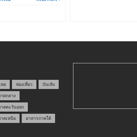
วไทย
ท่องเที่ยว
บันเทิง
ภาคกลาง
าคตะวันออก
าคเหนือ
อาหารภาคใต้