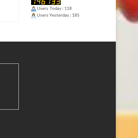
Users Today : 118
Users Yesterday : 185