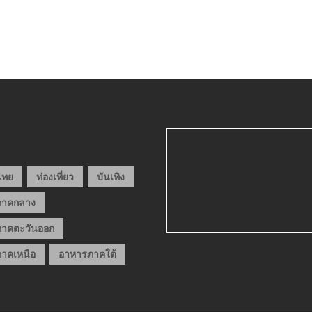
วไทย
ท่องเที่ยว
บันเทิง
ภาคกลาง
าคตะวันออก
าคเหนือ
อาหารภาคใต้