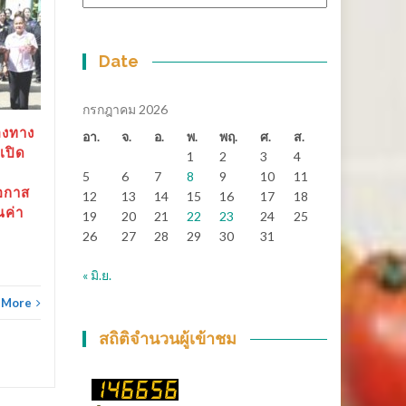
หมู่
สุราษฎร์ธานี-“ตาปีเกมส์
14
25
69” ปิดฉากยิ่งใหญ่ สร้าง
มิ.ย.
เงินสะพัดกว่า 288 ล้าน
พ.ค.
Date
บาท ส่งต่อเจ้าภาพ “เมือง
ช้างเกมส์”
กรกฎาคม 2026
สุราษฎร์ธานี-“ตาปีเกมส์ 69”
องทาง
อา.
จ.
อ.
พ.
พฤ.
ศ.
ส.
ปิดฉากยิ่งใหญ่...
เปิด
1
2
3
4
5
6
7
8
9
10
11
ข่าวทั่วไทย
Read More
อกาส
12
13
14
15
16
17
18
ณค่า
19
20
21
22
23
24
25
26
27
28
29
30
31
ข่าวทั
« มิ.ย.
 More
สถิติจำนวนผู้เข้าชม