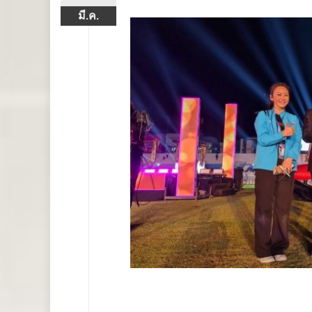
มี.ค.