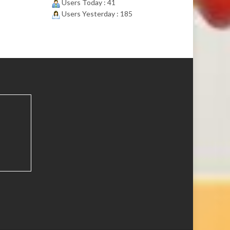
Users Today : 41
Users Yesterday : 185