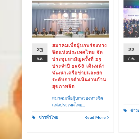
ร่องทาง
ลังรัฐ–
 ขับ
ิตคน
ther as
ลาย
สมาคมเพื่อผู้บกพร่องทาง
23
22
ครัว
จิตแห่งประเทศไทย จัด
ก.ค.
ประชุมสามัญครั้งที่ 23
ก.ค.
ประจำปี 2568 เดินหน้า
พัฒนาเครือข่ายและยก
ระดับการดำเนินงานด้าน
d More
สุขภาพจิต
สมาคมเพื่อผู้บกพร่องทางจิต
แห่งประเทศไทย...
ข่าว
ข่าวทั่วไทย
Read More