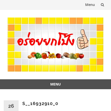
Menu
Skip
to
content
MENU
Skip
to
content
S__16932910_0
26