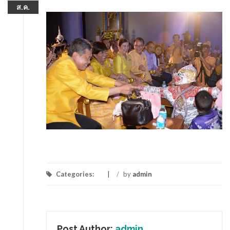
ส.ค.
Categories:
/
by
admin
Post Author:
admin