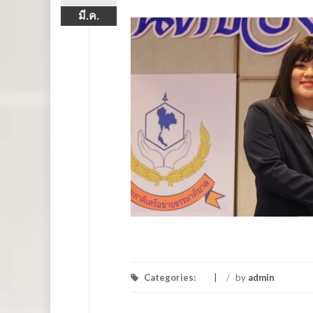
มี.ค.
Categories:
/
by
admin