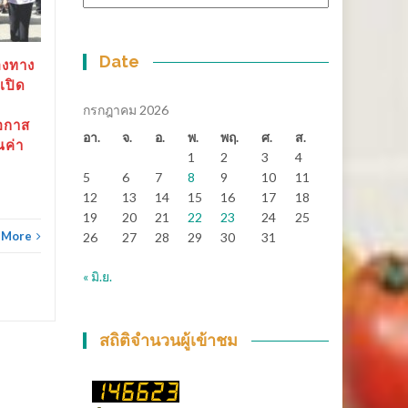
หมู่
ช้างเกมส์”
สุราษฎร์ธานี-“ตาปีเกมส์ 69”
Date
องทาง
ปิดฉากยิ่งใหญ่...
เปิด
กรกฎาคม 2026
ข่าวทั่วไทย
Read More
อกาส
อา.
จ.
อ.
พ.
พฤ.
ศ.
ส.
ณค่า
1
2
3
4
ข่าวทั
5
6
7
8
9
10
11
12
13
14
15
16
17
18
19
20
21
22
23
24
25
 More
26
27
28
29
30
31
« มิ.ย.
สถิติจำนวนผู้เข้าชม