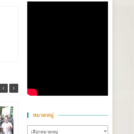
สุราษฎร์ธานี-“ตาปีเกมส์
หมวดหมู่
14
25
69” ปิดฉากยิ่งใหญ่ สร้าง
มิ.ย.
เงินสะพัดกว่า 288 ล้าน
พ.ค.
หมวด
บาท ส่งต่อเจ้าภาพ “เมือง