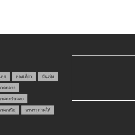
วไทย
ท่องเที่ยว
บันเทิง
ภาคกลาง
าคตะวันออก
าคเหนือ
อาหารภาคใต้