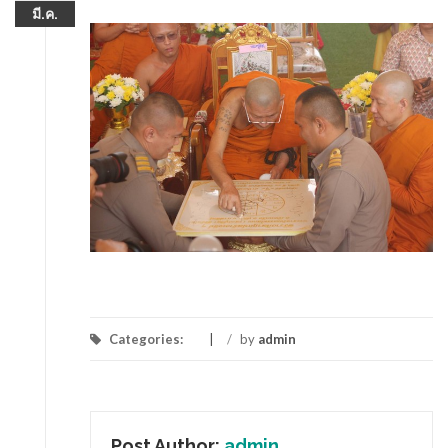
มี.ค.
Categories:
/
by
admin
Post Author:
admin