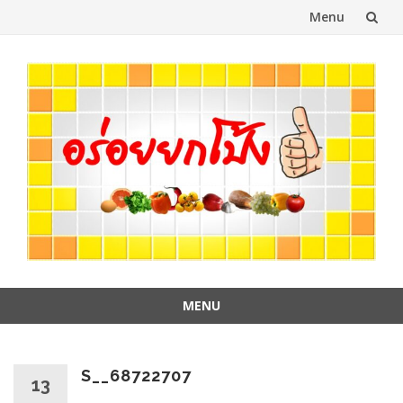
Menu
Skip
to
content
MENU
Skip
to
content
S__68722707
13