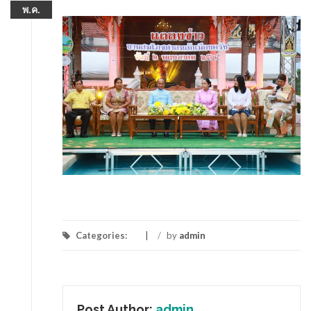
พ.ค.
Categories:
/
by
admin
Post Author:
admin