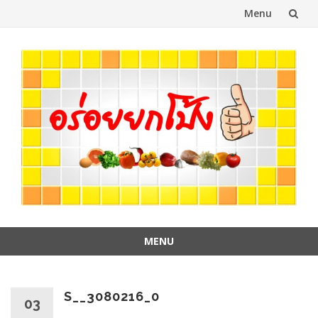
Menu
Skip
to
content
MENU
Skip
to
content
S__3080216_0
03