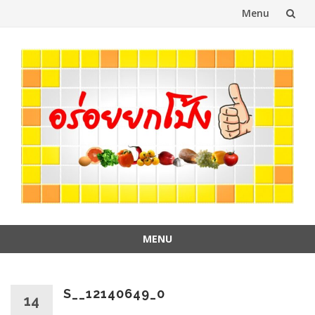
Menu
Skip
to
content
MENU
Skip
to
content
S__12140649_0
14