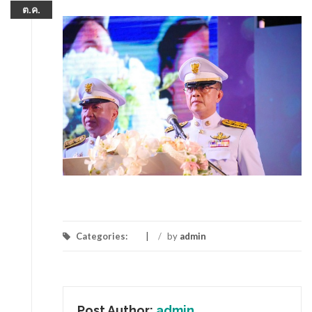
ต.ค.
Categories:
/
by
admin
Post Author:
admin