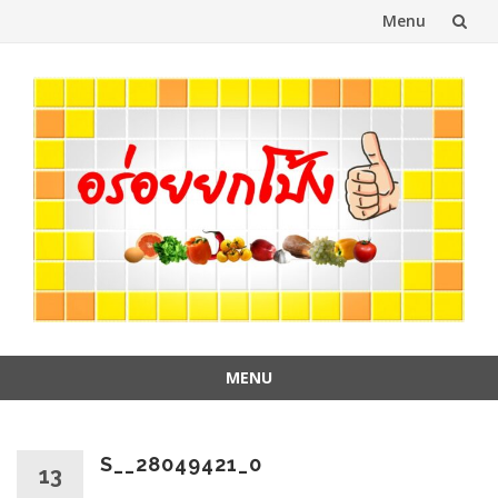
Menu
Skip
to
content
MENU
Skip
to
content
S__28049421_0
13