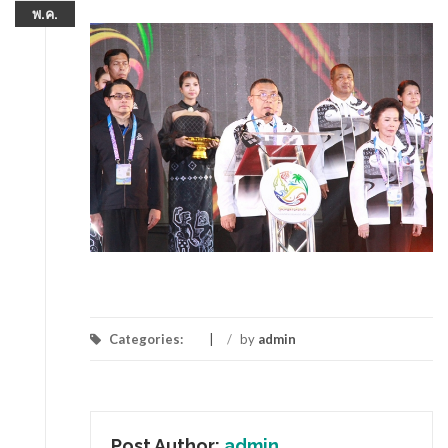
พ.ค.
Categories:
/
by
admin
Post Author:
admin