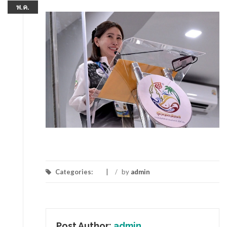
พ.ค.
Categories:
/
by
admin
Post Author:
admin