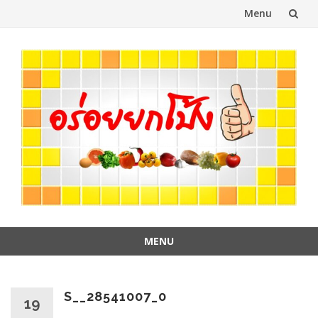
Menu
Skip
to
content
MENU
Skip
to
content
S__28541007_0
19