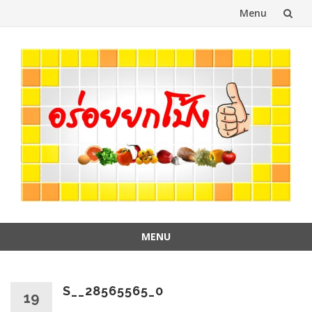
Menu
Skip
to
content
MENU
Skip
to
content
S__28565565_0
19