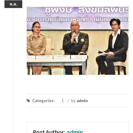
พ.ค.
Categories:
/
by
admin
Post Author:
admin