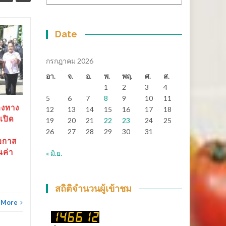
หมู่
Date
สุราษฎร์ธานี-“ตาปีเกมส์
14
25
69” ปิดฉากยิ่งใหญ่ สร้าง
มิ.ย.
เงินสะพัดกว่า 288 ล้าน
พ.ค.
กรกฎาคม 2026
บาท ส่งต่อเจ้าภาพ “เมือง
อา.
จ.
อ.
พ.
พฤ.
ศ.
ส.
ช้างเกมส์”
1
2
3
4
5
6
7
8
9
10
11
สุราษฎร์ธานี-“ตาปีเกมส์ 69”
องทาง
12
13
14
15
16
17
18
ปิดฉากยิ่งใหญ่...
เปิด
19
20
21
22
23
24
25
26
27
28
29
30
31
ข่าวทั่วไทย
Read More
อกาส
ณค่า
« มิ.ย.
ข่าวทั
สถิติจำนวนผู้เข้าชม
 More