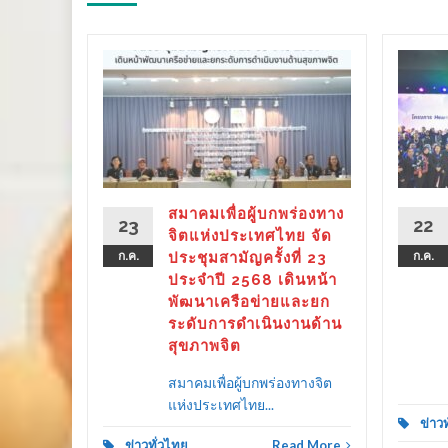
ร่องทาง
ลังรัฐ–
 ขับ
ิตคน
ther as
ลาย
สมาคมเพื่อผู้บกพร่องทาง
23
22
ครัว
จิตแห่งประเทศไทย จัด
ก.ค.
ประชุมสามัญครั้งที่ 23
ก.ค.
ประจำปี 2568 เดินหน้า
พัฒนาเครือข่ายและยก
ระดับการดำเนินงานด้าน
d More
สุขภาพจิต
สมาคมเพื่อผู้บกพร่องทางจิต
แห่งประเทศไทย...
ข่าว
ข่าวทั่วไทย
Read More