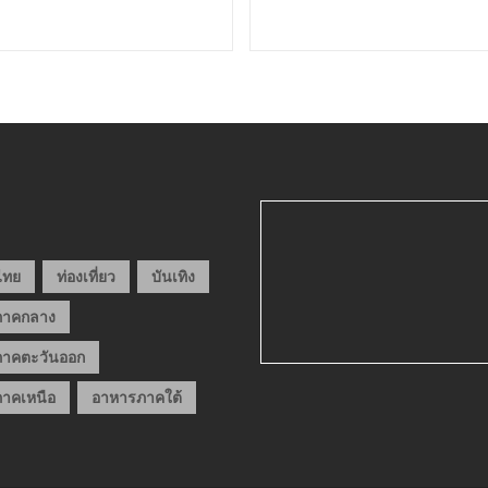
วไทย
ท่องเที่ยว
บันเทิง
ภาคกลาง
าคตะวันออก
าคเหนือ
อาหารภาคใต้