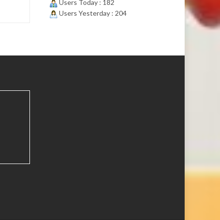
Users Today : 182
Users Yesterday : 204